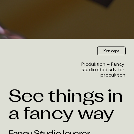
Koncept
Produktion – Fancy 
studio stod selv for 
produktion
See things in 
a fancy way