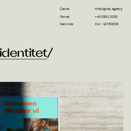
Cases
Hello@nui.agency
Om nui
+45 5381 5253
Services
Cvr- 43790269
identitet
/